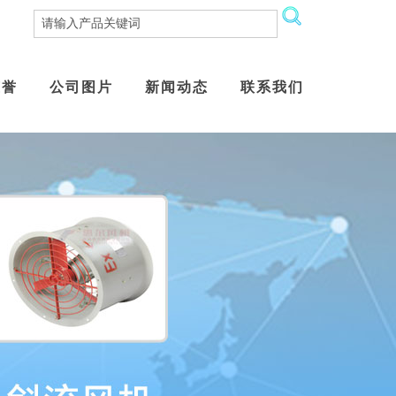
荣誉
公司图片
新闻动态
联系我们