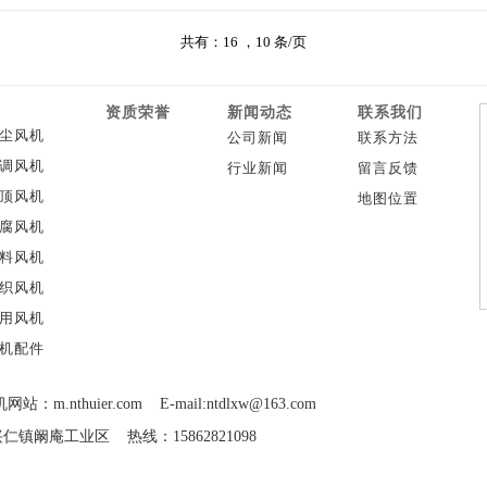
共有：16 ，10 条/页
资质荣誉
新闻动态
联系我们
尘风机
公司新闻
联系方法
调风机
行业新闻
留言反馈
顶风机
地图位置
腐风机
料风机
织风机
用风机
机配件
网站：m.nthuier.com E-mail:ntdlxw@163.com
镇阚庵工业区 热线：15862821098