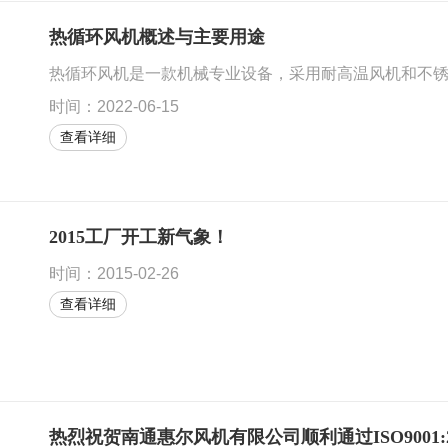
热循环风机概述与主要用途
热循环风机是一款机械专业设备，采用耐高温风机和不
时间：2022-06-15
查看详细
2015工厂开工新气象！
时间：2015-02-26
查看详细
热烈祝贺南通惠尔风机有限公司顺利通过ISO9001: